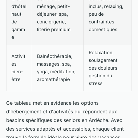
d'hôtel
ménage, petit-
inclus, relaxing,
haut
déjeuner, spa,
peu de
de
conciergerie,
contraintes
gamm
literie premium
domestiques
e
Relaxation,
Activit
Balnéothérapie,
soulagement
és
massages, spa,
des douleurs,
bien-
yoga, méditation,
gestion du
être
aromathérapie
stress
Ce tableau met en évidence les options
d'hébergement et d'activités qui répondent aux
besoins spécifiques des seniors en Ardèche. Avec
des services adaptés et accessibles, chaque client
trouve la formule idéale pour vivre des vacances