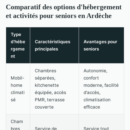
Comparatif des options d'hébergement
et activités pour seniors en Ardèche
Type
d'hébe
Caractéristiques
Avantages pour
rgeme
principales
seniors
nt
Chambres
Autonomie,
Mobil-
séparées,
confort
home
kitchenette
moderne, facilité
climati
équipée, accès
d'accès,
sé
PMR, terrasse
climatisation
couverte
efficace
Cham
bres
Service de
Service tout