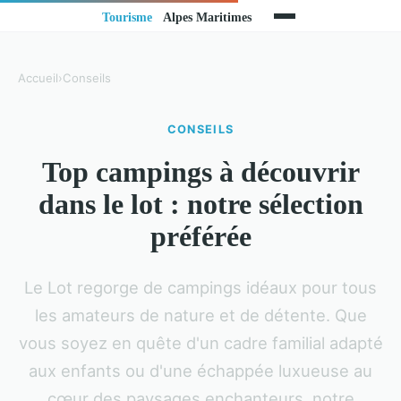
Accueil
›
Conseils
CONSEILS
Top campings à découvrir
dans le lot : notre sélection
préférée
Le Lot regorge de campings idéaux pour tous
les amateurs de nature et de détente. Que
vous soyez en quête d'un cadre familial adapté
aux enfants ou d'une échappée luxueuse au
cœur des paysages enchanteurs, notre