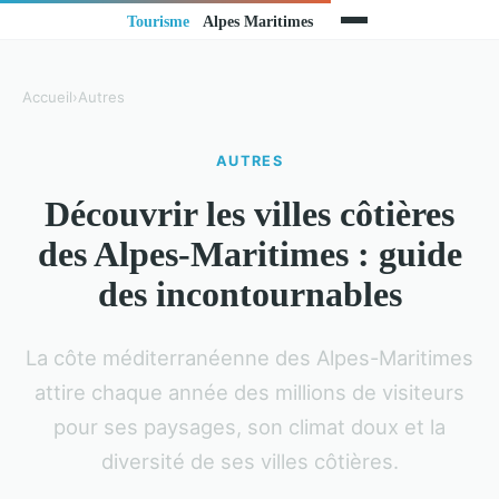
Accueil
›
Autres
AUTRES
Découvrir les villes côtières
des Alpes-Maritimes : guide
des incontournables
La côte méditerranéenne des Alpes-Maritimes
attire chaque année des millions de visiteurs
pour ses paysages, son climat doux et la
diversité de ses villes côtières.