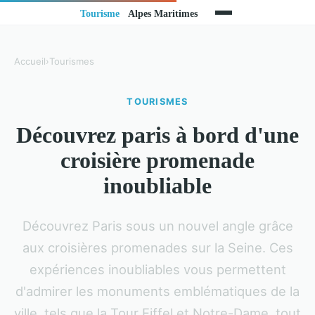
Accueil
›
Tourismes
TOURISMES
Découvrez paris à bord d'une
croisière promenade
inoubliable
Découvrez Paris sous un nouvel angle grâce
aux croisières promenades sur la Seine. Ces
expériences inoubliables vous permettent
d'admirer les monuments emblématiques de la
ville, tels que la Tour Eiffel et Notre-Dame, tout